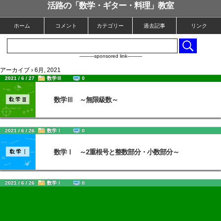
活路の「数学・ギター・料理」教室
ホーム
コメント
カテゴリー
過去記事
リンク
----------sponsored link----------
アーカイブ › 6月, 2021
2021 / 6 / 27
数学Ⅲ
0
数学Ⅲ ～無限級数～
2021 / 6 / 26
数学Ⅰ
0
数学Ⅰ ～2重根号と整数部分・小数部分～
2021 / 6 / 26
数学Ⅰ
0