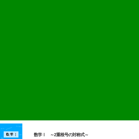
数学Ⅰ ～2重根号の対称式～