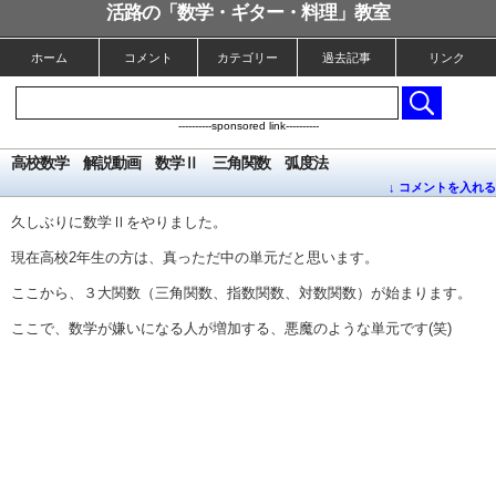
活路の「数学・ギター・料理」教室
ホーム
コメント
カテゴリー
過去記事
リンク
----------sponsored link----------
高校数学 解説動画 数学Ⅱ 三角関数 弧度法
↓ コメントを入れる
久しぶりに数学Ⅱをやりました。
現在高校2年生の方は、真っただ中の単元だと思います。
ここから、３大関数（三角関数、指数関数、対数関数）が始まります。
ここで、数学が嫌いになる人が増加する、悪魔のような単元です(笑)