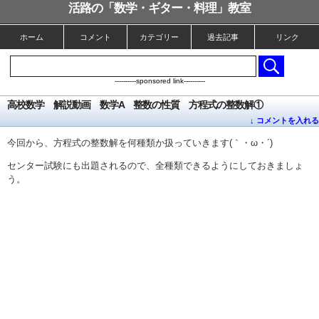
活路の「数学・ギター・料理」教室
ホーム
コメント
カテゴリー
過去記事
リンク
----------sponsored link----------
高校数学 解説動画 数学A 整数の性質 方程式の整数解①
↓ コメントを入れる
今回から、方程式の整数解を何種類か扱っていきます(｀・ω・´)
センター試験にも出題されるので、全種類できるようにしておきましょ
う。