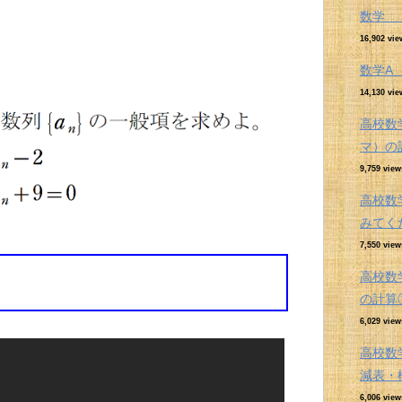
数学 
16,902 vie
数学
14,130 vie
高校数
マ）の
9,759 view
高校数
みてく
7,550 view
高校数
の計算
6,029 view
高校数
減表・
6,006 view