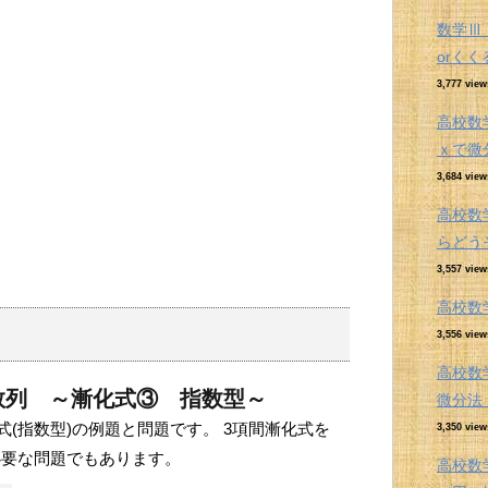
数学Ⅲ
orく
3,777 view
高校数
ｘで微
3,684 view
高校数
らどう
3,557 view
高校数
3,556 view
高校数
数列 ～漸化式③ 指数型～
微分
式(指数型)の例題と問題です。 3項間漸化式を
3,350 view
必要な問題でもあります。
高校数