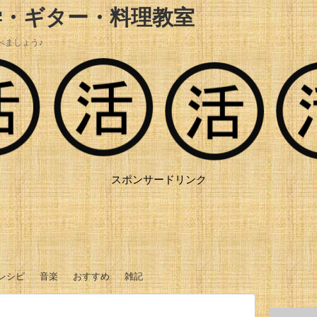
学・ギター・料理教室
べましょう♪
スポンサードリンク
レシピ
音楽
おすすめ
雑記
おかず
ご飯
ソース、タレ
サラダ
お菓子
オリジナル曲
ギター動画
調理器具
調味料