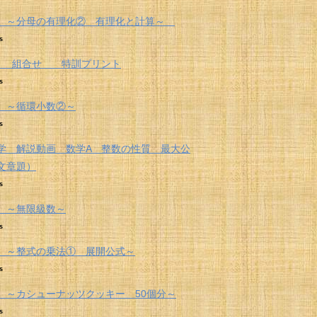
 ～分母の有理化② 有理化と計算～
s
 組合せ 特訓プリント
s
 ～循環小数②～
s
学 解説動画 数学A 整数の性質 最大公
文章題）
s
 ～無限級数～
s
 ～整式の乗法① 展開公式～
s
 ～カシューナッツクッキー 50個分～
s