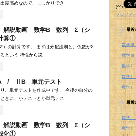
頻出度高めなので、しっかりでき
(^^♪
プロフィ
 解説動画 数学B 数列 Σ（シ
最近
計算①
数学Ⅲ
マ）の計算です。 まずは分配法則と、係数がΣ
るという 特性から説
数学Ⅲ
数学Ⅱ
数学Ⅱ
A / ⅡB 単元テスト
数学Ⅱ
り、単元テストを作成中です。 今後の自分の
たときに、小テストとか単元テス
最近
数学 
 解説動画 数学B 数列 Σ（シ
数学
般化①
より