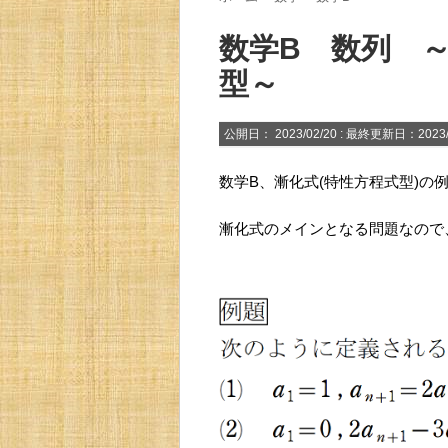
数学B 数列 
型～
公開日：
2023/02/20
: 最終更新日：2023/
数学B、漸化式(特性方程式型)の
漸化式のメインとなる問題なので