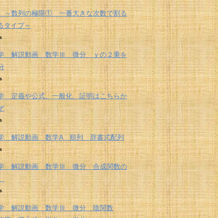
 ～数列の極限① 一番大きな次数で割る
くるタイプ～
s
学 解説動画 数学Ⅲ 微分 ｙの２乗を
分
s
学 定義や公式、一般化、証明はこちらか
ぞ
s
学 解説動画 数学A 順列 辞書式配列
s
学 解説動画 数学Ⅲ 微分 合成関数の
法
s
学 解説動画 数学Ⅲ 微分 陰関数