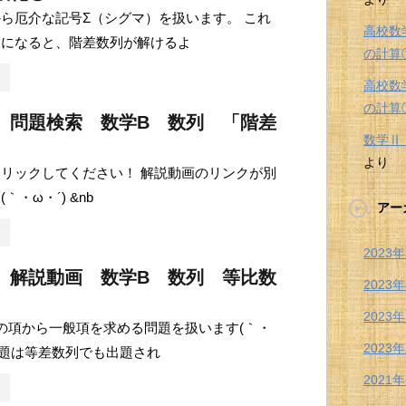
ら厄介な記号Σ（シグマ）を扱います。 これ
高校数
うになると、階差数列が解けるよ
の計算
高校数
の計算
 問題検索 数学B 数列 「階差
数学
より
リックしてください！ 解説動画のリンクが別
｀・ω・´) &nb
アー
2023
 解説動画 数学B 数列 等比数
2023
2023
の項から一般項を求める問題を扱います(｀・
2023
の問題は等差数列でも出題され
2021