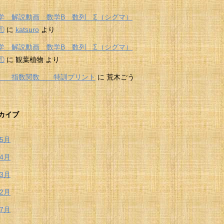
学 解説動画 数学B 数列 Σ（シグマ）
①
に
katsuro
より
学 解説動画 数学B 数列 Σ（シグマ）
①
に
観葉植物
より
Ⅱ 指数関数 特訓プリント
に
荒木ごう
カイブ
年5月
年4月
年3月
年2月
年7月