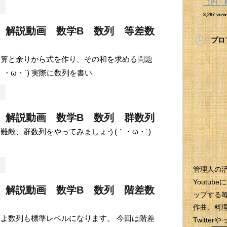
（円・
3,287 view
 解説動画 数学B 数列 等差数
プロ
り算と余りから式を作り、その和を求める問題
｀・ω・´) 実際に数列を書い
 解説動画 数学B 数列 群数列
難敵、群数列をやってみましょう(｀・ω・´)
管理人の
Youtu
 解説動画 数学B 数列 階差数
ップする
作曲、料理
よ数列も標準レベルになります。 今回は階差
Twitt