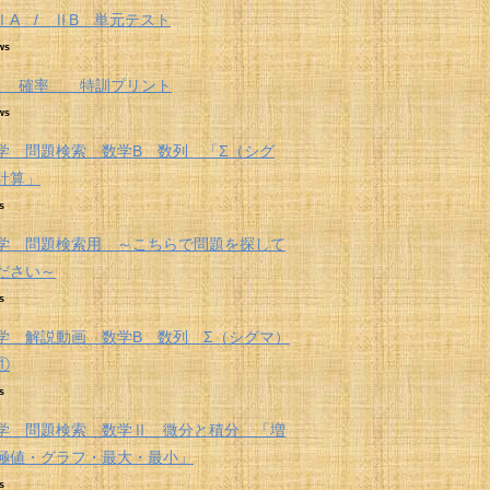
ⅠA / ⅡB 単元テスト
ws
A 確率 特訓プリント
ws
学 問題検索 数学B 数列 「Σ（シグ
計算」
s
学 問題検索用 ～こちらで問題を探して
ださい～
s
学 解説動画 数学B 数列 Σ（シグマ）
①
s
学 問題検索 数学Ⅱ 微分と積分 「増
極値・グラフ・最大・最小」
s