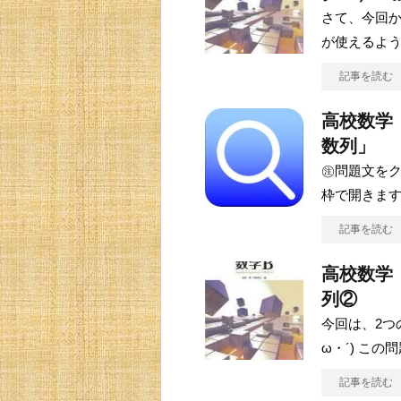
さて、今回か
が使えるよ
記事を読む
高校数学
数列」
㊟問題文をク
枠で開きます(
記事を読む
高校数学
列②
今回は、2つ
ω・´) こ
記事を読む