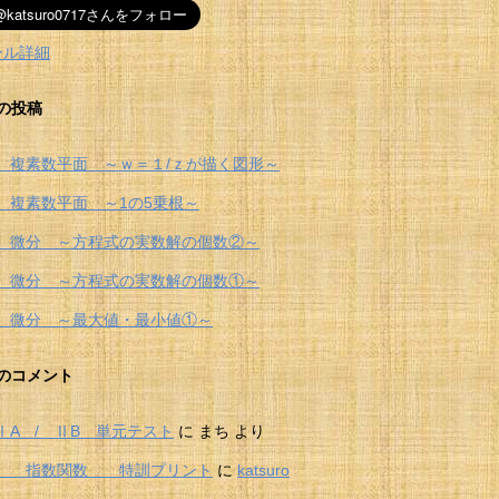
ール詳細
の投稿
 複素数平面 ～ｗ＝１/ｚが描く図形～
 複素数平面 ～1の5乗根～
 微分 ～方程式の実数解の個数②～
 微分 ～方程式の実数解の個数①～
 微分 ～最大値・最小値①～
のコメント
ⅠA / ⅡB 単元テスト
に
まち
より
Ⅱ 指数関数 特訓プリント
に
katsuro