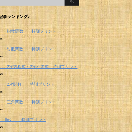
記事ランキング♪
Ⅱ 指数関数 特訓プリント
ws
Ⅱ 対数関数 特訓プリント
ws
 2次方程式・2次不等式 特訓プリント
ws
 2次関数 特訓プリント
ws
Ⅱ 三角関数 特訓プリント
ws
A 順列 特訓プリント
ws