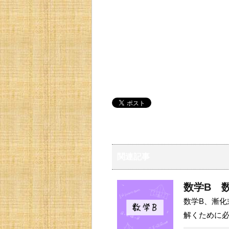
関連記事
数学B 
数学B、漸化
解くために