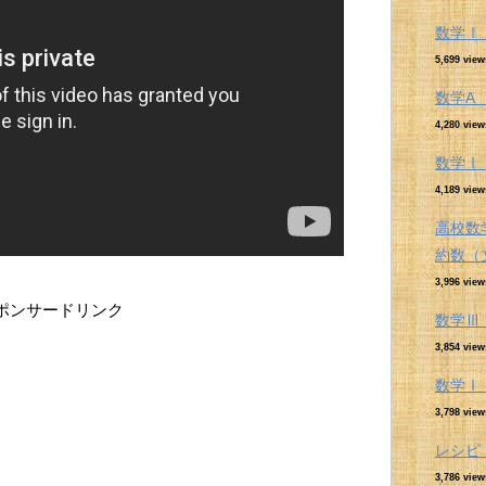
数学Ⅰ
5,699 view
数学A
4,280 view
数学Ⅰ
4,189 view
高校数
約数（
3,996 view
ポンサードリンク
数学Ⅲ
3,854 view
数学Ⅰ
3,798 view
レシピ
3,786 view