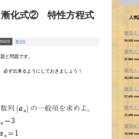
～漸化式② 特性方程式
人気
数学
90,426 vie
04/23
数学B
数学
例題と問題です。
87,862 vie
数学Ⅰ
、必ず出来るようにしておきましょう！
66,265 vie
数学Ⅰ
57,441 vie
数学
27,496 vie
数学
18,548 vie