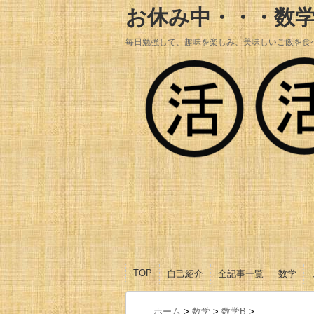
お休み中・・・数
毎日勉強して、趣味を楽しみ、美味しいご飯を食
TOP
自己紹介
全記事一覧
数学
数学Ⅰ
数学A
数学Ⅱ
数学B
数学Ⅲ
ホーム
>
数学
>
数学B
>