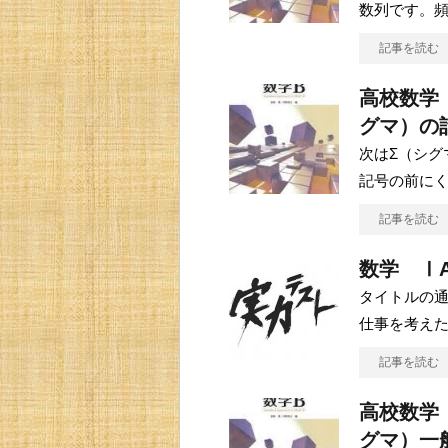
数列です。
記事を読む
高校数学
グマ）の
次はΣ（シグ
記号の前にく
記事を読む
数学 Ⅰ
タイトルの通
仕事を考え
記事を読む
高校数学
グマ）一