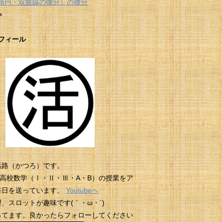
楕円・双曲線の微分）の微分
s
フィール
活路（かつろ）です。
beに高校数学（Ⅰ・Ⅱ・Ⅲ・A・B）の授業をア
毎日を送っています。
Youtubeへ
、スロットが趣味です(｀・ω・´)
erやってます。良かったらフォローしてください