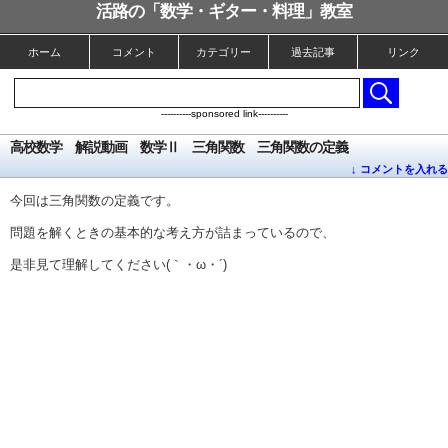
活路の「数学・ギター・料理」教室
ホーム
コメント
カテゴリー
過去記事
リンク
----------sponsored link----------
高校数学 解説動画 数学Ⅱ 三角関数 三角関数の定義
↓ コメントを入れる
今回は三角関数の定義です。
問題を解くときの基本的な考え方が詰まっているので、
是非見て理解してください(｀・ω・´)