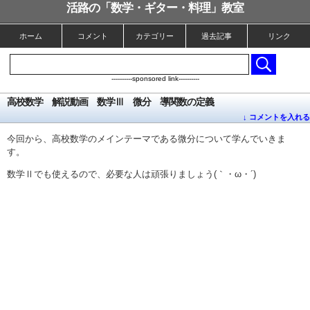
活路の「数学・ギター・料理」教室
ホーム
コメント
カテゴリー
過去記事
リンク
----------sponsored link----------
高校数学 解説動画 数学Ⅲ 微分 導関数の定義
↓ コメントを入れる
今回から、高校数学のメインテーマである微分について学んでいきま
す。
数学Ⅱでも使えるので、必要な人は頑張りましょう(｀・ω・´)