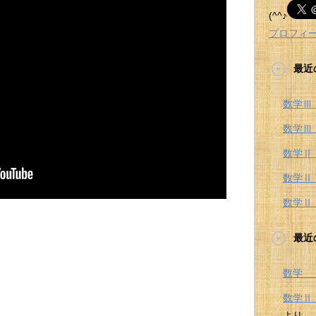
(^^♪
プロフィ
最近
数学Ⅲ
数学Ⅲ
数学Ⅱ
数学Ⅱ
数学Ⅱ
最近
数学 
数学
より