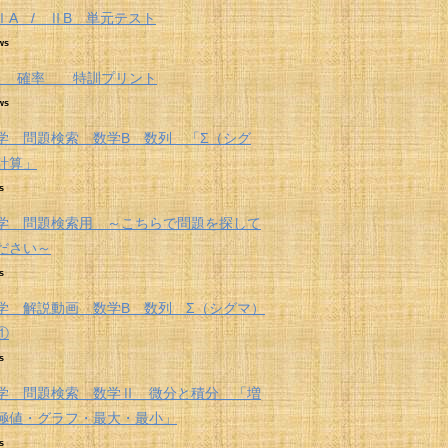
ⅠA / ⅡB 単元テスト
ws
A 確率 特訓プリント
ws
学 問題検索 数学B 数列 「Σ（シグ
計算」
s
学 問題検索用 ～こちらで問題を探して
ださい～
s
学 解説動画 数学B 数列 Σ（シグマ）
①
s
学 問題検索 数学Ⅱ 微分と積分 「増
極値・グラフ・最大・最小」
s