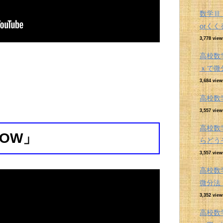
数学Ⅲ
orく
3,778 view
高校数
ｘで微
3,684 view
高校数
3,557 view
高校数
DOW」
らどう
3,557 view
高校数
微分
3,352 view
高校数