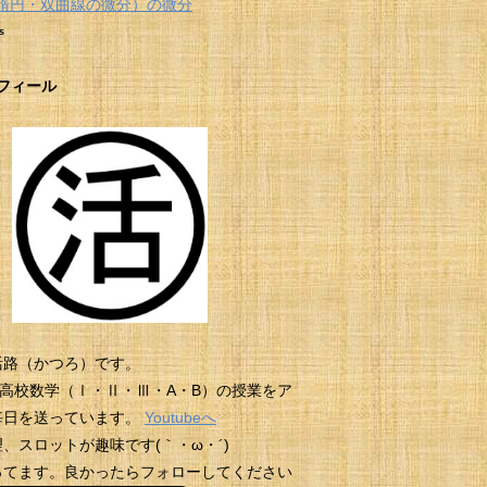
楕円・双曲線の微分）の微分
s
フィール
活路（かつろ）です。
beに高校数学（Ⅰ・Ⅱ・Ⅲ・A・B）の授業をア
毎日を送っています。
Youtubeへ
、スロットが趣味です(｀・ω・´)
erやってます。良かったらフォローしてください