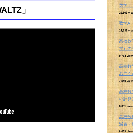
数学 
ALTZ」
16,905 vie
数学
14,131 vie
高校数
マ）の
9,764 view
高校数
みてく
7,550 view
高校数
の計算
6,031 view
高校数
減表・
6,009 view