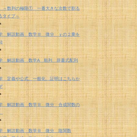
 ～数列の極限① 一番大きな次数で割る
くるタイプ～
s
学 解説動画 数学Ⅲ 微分 ｙの２乗を
分
s
学 解説動画 数学A 順列 辞書式配列
s
学 定義や公式、一般化、証明はこちらか
ぞ
s
学 解説動画 数学Ⅲ 微分 合成関数の
法
s
学 解説動画 数学Ⅲ 微分 陰関数