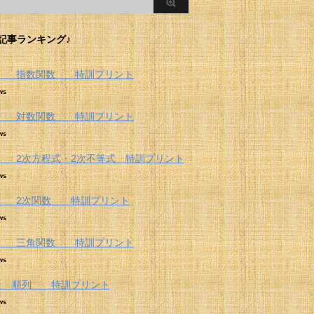
記事ランキング♪
Ⅱ 指数関数 特訓プリント
ws
Ⅱ 対数関数 特訓プリント
ws
 2次方程式・2次不等式 特訓プリント
ws
 2次関数 特訓プリント
ws
Ⅱ 三角関数 特訓プリント
ws
A 順列 特訓プリント
ws