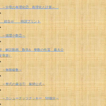
 ～分母の有理化② 有理化と計算～
s
 組合せ 特訓プリント
s
 ～循環小数②～
s
学 解説動画 数学A 整数の性質 最大公
文章題）
s
 ～無限級数～
s
 ～整式の乗法① 展開公式～
s
 ～カシューナッツクッキー 50個分～
s