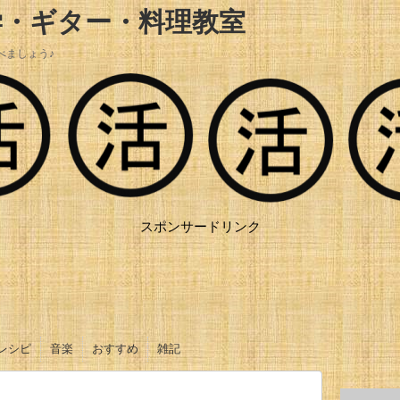
学・ギター・料理教室
べましょう♪
スポンサードリンク
レシピ
音楽
おすすめ
雑記
おかず
ご飯
ソース、タレ
サラダ
お菓子
オリジナル曲
ギター動画
調理器具
調味料