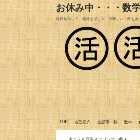
お休み中・・・数
毎日勉強して、趣味を楽しみ、美味しいご飯を食
TOP
自己紹介
全記事一覧
数学
数学Ⅰ
数学A
数学Ⅱ
数学B
数学Ⅲ
ホーム
>
音楽
>
オリジナル曲
>