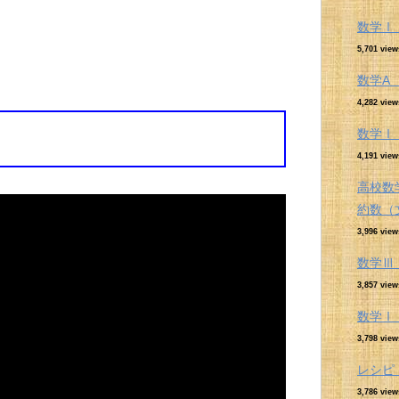
数学Ⅰ
5,701 view
数学A
4,282 view
数学Ⅰ
4,191 view
高校数
約数（
3,996 view
数学Ⅲ
3,857 view
数学Ⅰ
3,798 view
レシピ
3,786 view