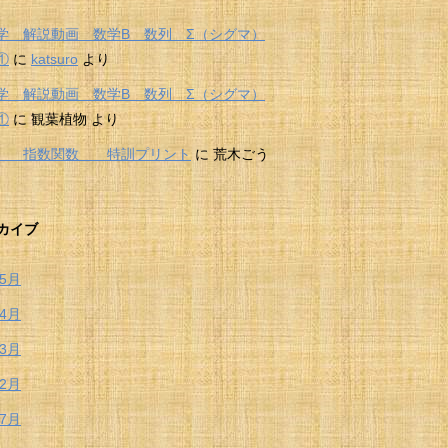
学 解説動画 数学B 数列 Σ（シグマ）
①
に
katsuro
より
学 解説動画 数学B 数列 Σ（シグマ）
①
に
観葉植物
より
Ⅱ 指数関数 特訓プリント
に
荒木ごう
カイブ
年5月
年4月
年3月
年2月
年7月