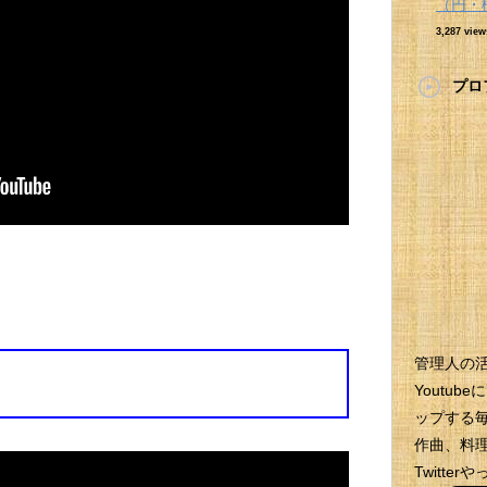
（円・
3,287 view
プロ
管理人の
Youtu
ップする
作曲、料理
Twitt