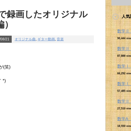
ホで録画したオリジナル
人気
編）
数学
90,444 vie
08/21
オリジナル曲
,
ギター動画
,
音楽
数学
87,888 vie
数学Ⅰ
(笑)
66,292 vie
*)
数学Ⅰ
57,485 vie
数学
27,510 vie
数学
18,550 vie