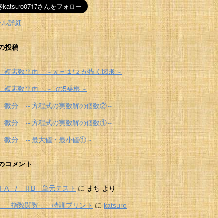
ール詳細
の投稿
 複素数平面 ～ｗ＝１/ｚが描く図形～
 複素数平面 ～1の5乗根～
 微分 ～方程式の実数解の個数②～
 微分 ～方程式の実数解の個数①～
 微分 ～最大値・最小値①～
のコメント
ⅠA / ⅡB 単元テスト
に
まち
より
Ⅱ 指数関数 特訓プリント
に
katsuro