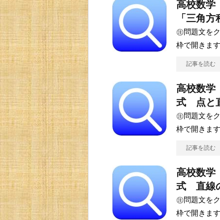
高校数学
「三角方
㊟問題文をク
枠で開きます(
記事を読む
高校数学
式 点と
㊟問題文をク
枠で開きます(
記事を読む
高校数学
式 直線
㊟問題文をク
枠で開きます(