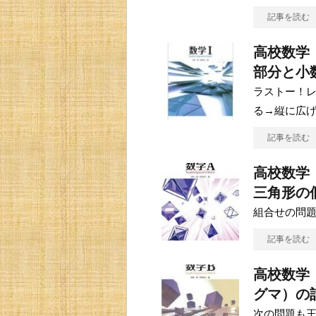
記事を読む
高校数学
部分と小
ラストー！レ
る→縦に広
記事を読む
高校数学
三角形の
組合せの問題
記事を読む
高校数学
グマ）の
次の問題も王