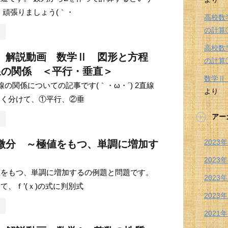
 頑張りましょう(｀・
高校数
の計算
高校数
 解説動画 数学Ⅱ 図形と方程
の計算
線の関係 ＜平行・垂直＞
数学
線の関係についての記事です(｀・ω・´) 2直線
より
きく分けて、①平行、②垂
アー
2023
微分 ～極値をもつ、単調に増加す
2023
値をもつ、単調に増加するの例題と問題です。
2023
て、ｆ’(ｘ)の式に判別式
2023
2021