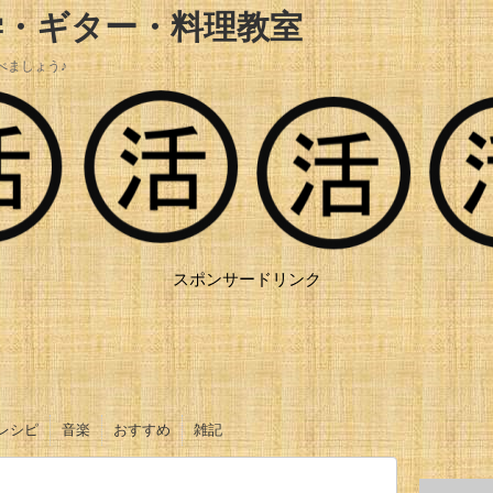
学・ギター・料理教室
べましょう♪
スポンサードリンク
レシピ
音楽
おすすめ
雑記
おかず
ご飯
ソース、タレ
サラダ
お菓子
オリジナル曲
ギター動画
調理器具
調味料