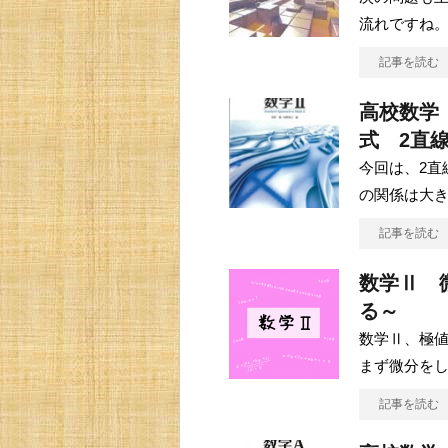
流れですね。
記事を読む
高校数学
式 2直
今回は、2直
の関係は大
記事を読む
数学Ⅱ 
る～
数学Ⅱ、極
まず微分をし
記事を読む