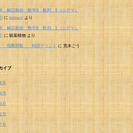
学 解説動画 数学B 数列 Σ（シグマ）
①
に
katsuro
より
学 解説動画 数学B 数列 Σ（シグマ）
①
に
観葉植物
より
Ⅱ 指数関数 特訓プリント
に
荒木ごう
カイブ
年5月
年4月
年3月
年2月
年7月