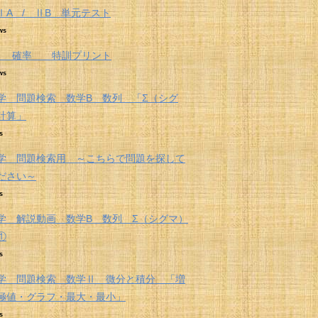
ⅠA / ⅡB 単元テスト
ws
A 確率 特訓プリント
ws
学 問題検索 数学B 数列 「Σ（シグ
計算」
s
学 問題検索用 ～こちらで問題を探して
ださい～
s
学 解説動画 数学B 数列 Σ（シグマ）
①
s
学 問題検索 数学Ⅱ 微分と積分 「増
極値・グラフ・最大・最小」
s