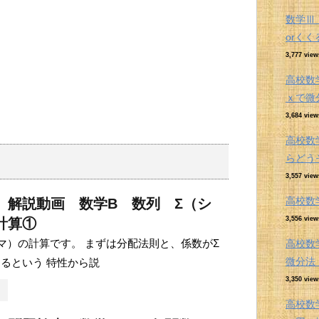
数学Ⅲ
orく
3,777 view
高校数
ｘで微
3,684 view
高校数
らどう
3,557 view
高校数
 解説動画 数学B 数列 Σ（シ
3,556 view
計算①
マ）の計算です。 まずは分配法則と、係数がΣ
高校数
微分
るという 特性から説
3,350 view
高校数