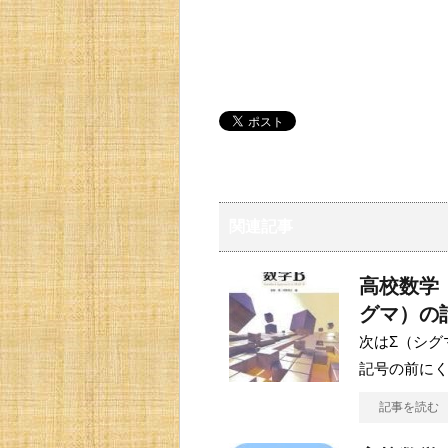
関連記事
高校数学
グマ）の
次はΣ（シグ
記号の前にく
記事を読む