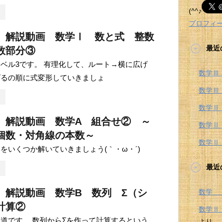
(^^♪
プロフィ
 解説動画 数学Ⅰ 数と式 整数
最近
数部分③
ベル3です。 有理化して、ルート→横に広げ
数学Ⅲ
げるの順に式変形していきましょ
数学Ⅲ
数学Ⅱ
 解説動画 数学A 組合せ② ～
数学Ⅱ
個数・対角線の本数～
数学Ⅱ
をいくつか解いていきましょう(｀・ω・´)
最近
 解説動画 数学B 数列 Σ（シ
数学 
計算②
数学
道です。 数列からΣを作って計算するという
より