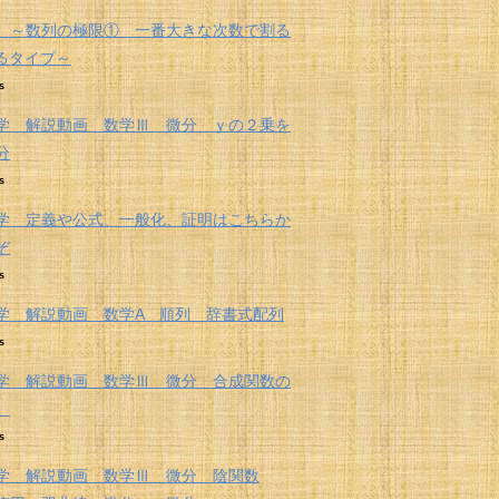
 ～数列の極限① 一番大きな次数で割る
くるタイプ～
s
学 解説動画 数学Ⅲ 微分 ｙの２乗を
分
s
学 定義や公式、一般化、証明はこちらか
ぞ
s
学 解説動画 数学A 順列 辞書式配列
s
学 解説動画 数学Ⅲ 微分 合成関数の
法
s
学 解説動画 数学Ⅲ 微分 陰関数