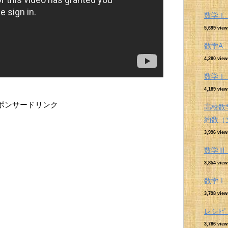
数学Ⅰ
5,699 view
数学A
4,280 view
数学Ⅰ
4,189 view
ポンサードリンク
高校数
約数（
3,996 view
数学Ⅲ
3,854 view
数学Ⅰ
3,798 view
レシピ
3,786 view