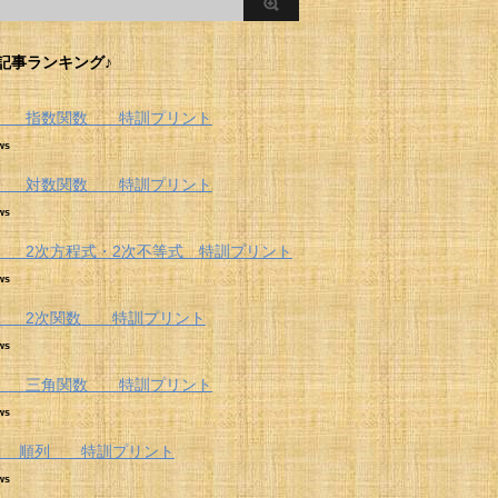
記事ランキング♪
Ⅱ 指数関数 特訓プリント
ws
Ⅱ 対数関数 特訓プリント
ws
 2次方程式・2次不等式 特訓プリント
ws
 2次関数 特訓プリント
ws
Ⅱ 三角関数 特訓プリント
ws
A 順列 特訓プリント
ws