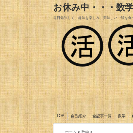
お休み中・・・数
毎日勉強して、趣味を楽しみ、美味しいご飯を食
TOP
自己紹介
全記事一覧
数学
数学Ⅰ
数学A
数学Ⅱ
数学B
数学Ⅲ
ホーム
>
数学
>