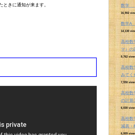
たときに通知が来ます。
数学 
16,902 vie
数学
14,130 vie
高校数
マ）の
9,762 view
高校数
みてく
7,550 view
高校数
の計算
6,030 view
高校数
減表・
6,009 view