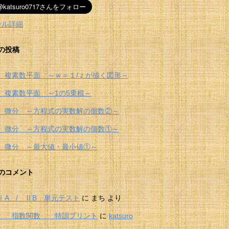
ール詳細
の投稿
 複素数平面 ～ｗ＝１/ｚが描く図形～
 複素数平面 ～1の5乗根～
 微分 ～方程式の実数解の個数②～
 微分 ～方程式の実数解の個数①～
 微分 ～最大値・最小値①～
のコメント
ⅠA / ⅡB 単元テスト
に
まち
より
Ⅱ 指数関数 特訓プリント
に
katsuro