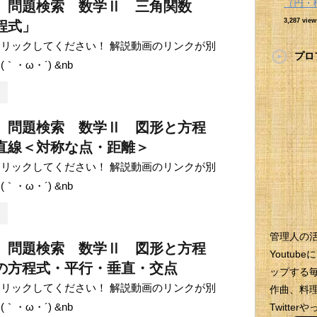
（円・
 問題検索 数学Ⅱ 三角関数
3,287 view
程式」
リックしてください！ 解説動画のリンクが別
プロ
｀・ω・´) &nb
 問題検索 数学Ⅱ 図形と方程
直線＜対称な点・距離＞
リックしてください！ 解説動画のリンクが別
｀・ω・´) &nb
管理人の
 問題検索 数学Ⅱ 図形と方程
Youtu
の方程式・平行・垂直・交点
ップする
リックしてください！ 解説動画のリンクが別
作曲、料理
｀・ω・´) &nb
Twitt