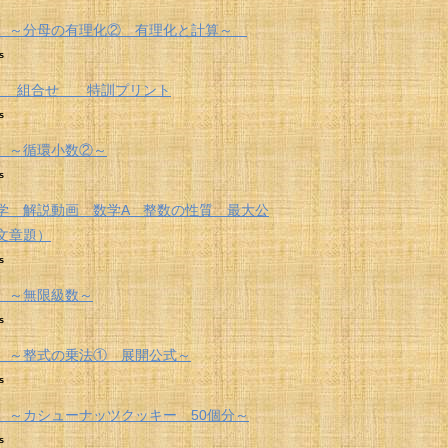
 ～分母の有理化② 有理化と計算～
s
 組合せ 特訓プリント
s
 ～循環小数②～
s
学 解説動画 数学A 整数の性質 最大公
文章題）
s
 ～無限級数～
s
 ～整式の乗法① 展開公式～
s
 ～カシューナッツクッキー 50個分～
s