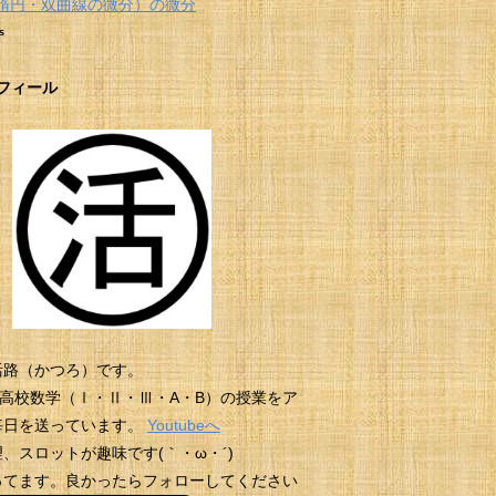
楕円・双曲線の微分）の微分
s
フィール
活路（かつろ）です。
beに高校数学（Ⅰ・Ⅱ・Ⅲ・A・B）の授業をア
毎日を送っています。
Youtubeへ
、スロットが趣味です(｀・ω・´)
erやってます。良かったらフォローしてください