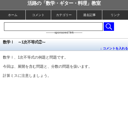
活路の「数学・ギター・料理」教室
ホーム
コメント
カテゴリー
過去記事
リンク
----------sponsored link----------
数学Ⅰ ～1次不等式②～
↓ コメントを入れる
数学Ⅰ、1次不等式の例題と問題です。
今回は、展開を含む問題と、分数の問題を扱います。
計算ミスに注意しましょう。