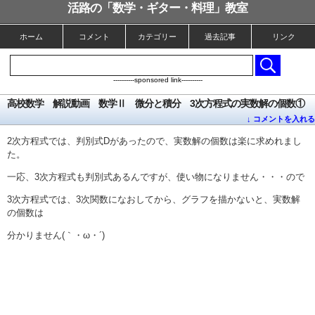
活路の「数学・ギター・料理」教室
ホーム
コメント
カテゴリー
過去記事
リンク
----------sponsored link----------
高校数学 解説動画 数学Ⅱ 微分と積分 3次方程式の実数解の個数①
↓ コメントを入れる
2次方程式では、判別式Dがあったので、実数解の個数は楽に求めれまし
た。
一応、3次方程式も判別式あるんですが、使い物になりません・・・ので
3次方程式では、3次関数になおしてから、グラフを描かないと、実数解
の個数は
分かりません(｀・ω・´)