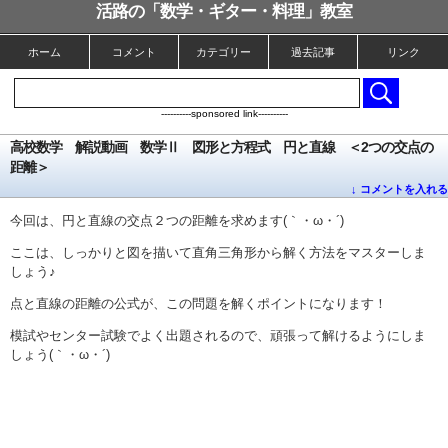
活路の「数学・ギター・料理」教室
ホーム
コメント
カテゴリー
過去記事
リンク
----------sponsored link----------
高校数学 解説動画 数学Ⅱ 図形と方程式 円と直線 ＜2つの交点の
距離＞
↓ コメントを入れる
今回は、円と直線の交点２つの距離を求めます(｀・ω・´)
ここは、しっかりと図を描いて直角三角形から解く方法をマスターしま
しょう♪
点と直線の距離の公式が、この問題を解くポイントになります！
模試やセンター試験でよく出題されるので、頑張って解けるようにしま
しょう(｀・ω・´)