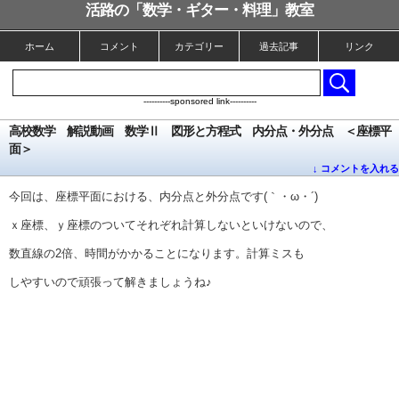
活路の「数学・ギター・料理」教室
ホーム
コメント
カテゴリー
過去記事
リンク
----------sponsored link----------
高校数学 解説動画 数学Ⅱ 図形と方程式 内分点・外分点 ＜座標平
面＞
↓ コメントを入れる
今回は、座標平面における、内分点と外分点です(｀・ω・´)
ｘ座標、ｙ座標のついてそれぞれ計算しないといけないので、
数直線の2倍、時間がかかることになります。計算ミスも
しやすいので頑張って解きましょうね♪