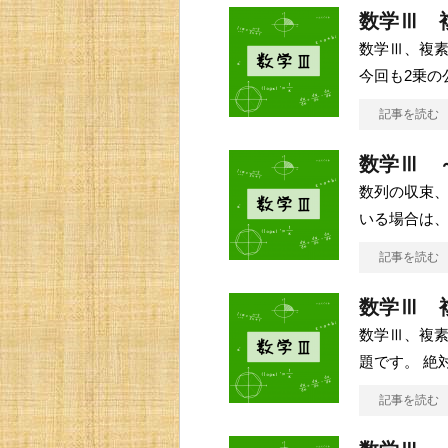
数学Ⅲ 
数学Ⅲ、複
今回も2乗の
記事を読む
数学Ⅲ 
数列の収束、
いる場合は
記事を読む
数学Ⅲ 
数学Ⅲ、複
題です。 絶
記事を読む