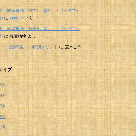
学 解説動画 数学B 数列 Σ（シグマ）
①
に
katsuro
より
学 解説動画 数学B 数列 Σ（シグマ）
①
に
観葉植物
より
Ⅱ 指数関数 特訓プリント
に
荒木ごう
カイブ
年5月
年4月
年3月
年2月
年7月