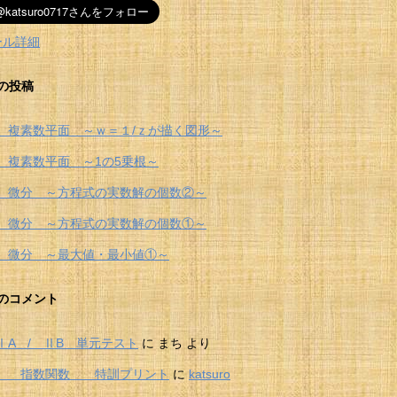
ール詳細
の投稿
 複素数平面 ～ｗ＝１/ｚが描く図形～
 複素数平面 ～1の5乗根～
 微分 ～方程式の実数解の個数②～
 微分 ～方程式の実数解の個数①～
 微分 ～最大値・最小値①～
のコメント
ⅠA / ⅡB 単元テスト
に
まち
より
Ⅱ 指数関数 特訓プリント
に
katsuro