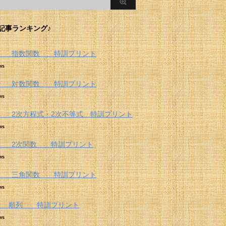
記事ランキング♪
Ⅱ 指数関数 特訓プリント
ws
Ⅱ 対数関数 特訓プリント
ws
 2次方程式・2次不等式 特訓プリント
ws
 2次関数 特訓プリント
ws
Ⅱ 三角関数 特訓プリント
ws
A 順列 特訓プリント
ws