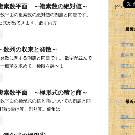
複素数平面 ～複素数の絶対値～
(^^♪
プロフィ
素数平面の複素数の絶対値の例題と問題です。
公式が出てきます。必ず両方
最近
数学Ⅲ
～数列の収束と発散～
数学Ⅲ
発散に関する例題と問題です。 数字が並んで
数学Ⅱ
、一般項を求めて、極限を調べま
数学Ⅱ
数学Ⅱ
複素数平面 ～極形式の積と商～
素数平面の極形式の積と商についての例題と問
最近
対値は掛け算、割り算。偏角は
数学 
数学
より