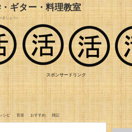
学・ギター・料理教室
べましょう♪
スポンサードリンク
レシピ
音楽
おすすめ
雑記
おかず
ご飯
ソース、タレ
サラダ
お菓子
オリジナル曲
ギター動画
調理器具
調味料