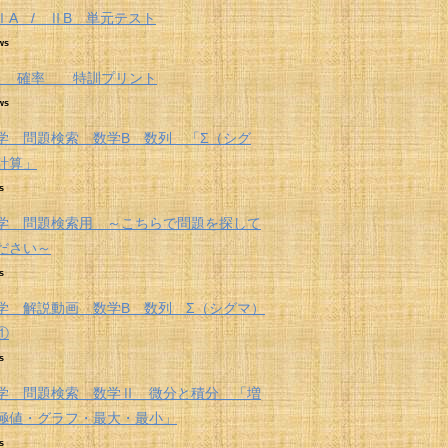
ⅠA / ⅡB 単元テスト
ws
A 確率 特訓プリント
ws
学 問題検索 数学B 数列 「Σ（シグ
計算」
s
学 問題検索用 ～こちらで問題を探して
ださい～
s
学 解説動画 数学B 数列 Σ（シグマ）
①
s
学 問題検索 数学Ⅱ 微分と積分 「増
極値・グラフ・最大・最小」
s