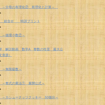
 ～分母の有理化② 有理化と計算～
s
 組合せ 特訓プリント
s
 ～循環小数②～
s
学 解説動画 数学A 整数の性質 最大公
文章題）
s
 ～無限級数～
s
 ～整式の乗法① 展開公式～
s
 ～カシューナッツクッキー 50個分～
s