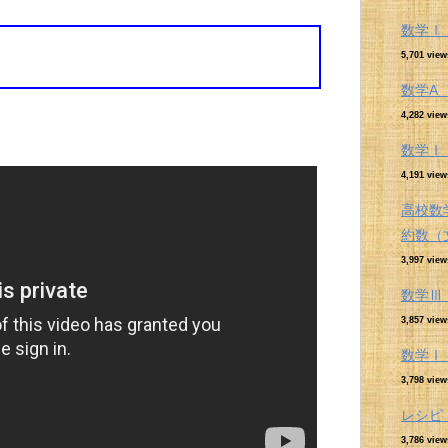
数学Ⅰ
5,701 view
数学A
4,282 view
数学Ⅰ
4,191 view
高校数
約数（
3,997 view
数学Ⅲ
3,857 view
数学Ⅰ
3,798 view
レシピ
3,786 view