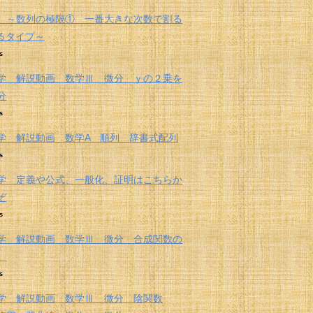
 ～数列の極限① 一番大きな次数で割る
くるタイプ～
s
学 解説動画 数学Ⅲ 微分 ｙの２乗を
分
s
学 解説動画 数学A 順列 辞書式配列
s
学 定義や公式、一般化、証明はこちらか
ぞ
s
学 解説動画 数学Ⅲ 微分 合成関数の
法
s
学 解説動画 数学Ⅲ 微分 陰関数