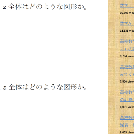
数学 
16,906 vie
数学
14,131 vie
高校数
マ）の
9,764 view
高校数
みてく
7,550 view
高校数
の計算
6,031 view
高校数
減表・
6,009 view