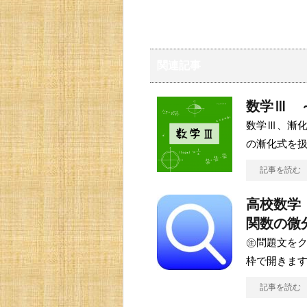
関連記事
数学Ⅲ 
数学Ⅲ、漸化
の漸化式を扱
記事を読む
高校数学
関数の微
㊟問題文をク
枠で開きます(
記事を読む