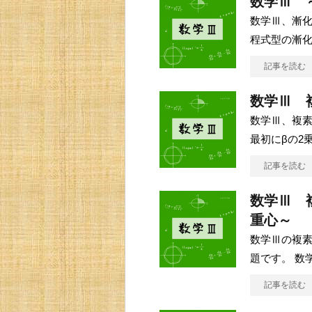
数学Ⅲ 
数学Ⅲ、漸化
程式型の漸
記事を読む
数学Ⅲ 
数学Ⅲ、複
最初にβの2
記事を読む
数学Ⅲ 
重心～
数学Ⅲの複
題です。 数
記事を読む