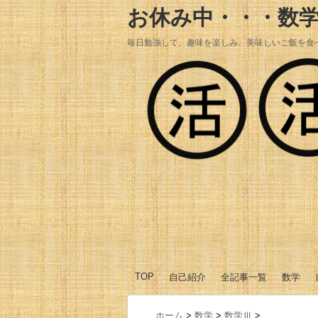
お休み中・・・数
毎日勉強して、趣味を楽しみ、美味しいご飯を食
TOP
自己紹介
全記事一覧
数学
数学Ⅰ
数学A
数学Ⅱ
数学B
数学Ⅲ
ホーム
>
数学
>
数学Ⅲ
>