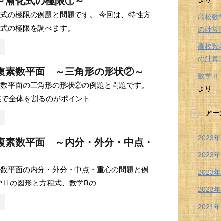
～漸化式の極限①～
式の極限の例題と問題です。 今回は、特性方
高校数
化式の極限を調べます。
の計算
高校数
の計算
複素数平面 ～三角形の形状②～
数学
素数平面の三角形の形状②の例題と問題です。
より
乗で全体を割るのがポイント
アー
2023
複素数平面 ～内分・外分・中点・
2023
素数平面の内分・外分・中点・重心の問題と例
2023
学Ⅱの図形と方程式、数学Bの
2023
2021