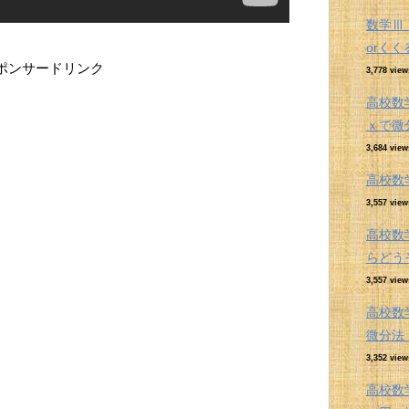
数学Ⅲ
orく
ポンサードリンク
3,778 view
高校数
ｘで微
3,684 view
高校数
3,557 view
高校数
らどう
3,557 view
高校数
微分
3,352 view
高校数