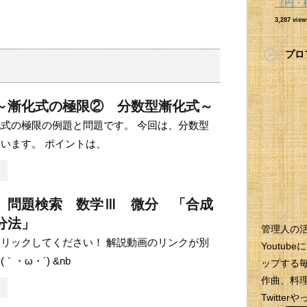
（円・
3,287 view
プロ
～漸化式の極限② 分数型漸化式～
式の極限の例題と問題です。 今回は、分数型
います。 ポイントは、
 問題検索 数学Ⅲ 微分 「合成
分法」
管理人の
リックしてください！ 解説動画のリンクが別
Youtu
｀・ω・´) &nb
ップする
作曲、料理
Twitt