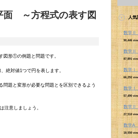
平面 ～方程式の表す図
人気
数学
90,446 vie
数学
す図形①の例題と問題です。
87,891 vie
数学Ⅰ
線、絶対値1つで円を表します。
66,292 vie
る問題と変形が必要な問題とを区別できるよう
数学Ⅰ
57,490 vie
数学
には注意しましょう。
27,510 vie
数学
18,550 vie