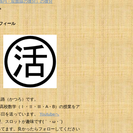
楕円・双曲線の微分）の微分
s
フィール
活路（かつろ）です。
beに高校数学（Ⅰ・Ⅱ・Ⅲ・A・B）の授業をア
毎日を送っています。
Youtubeへ
、スロットが趣味です(｀・ω・´)
erやってます。良かったらフォローしてください