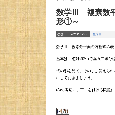
数学Ⅲ 複素数
形①～
公開日：
2023/05/05
:
数学Ⅲ
数学Ⅲ、複素数平面の方程式の表
基本は、絶対値2つで垂直二等分
式の形を見て、そのまま答えられ
にしておきましょう。
(3)の両辺に、￣ を付ける問題