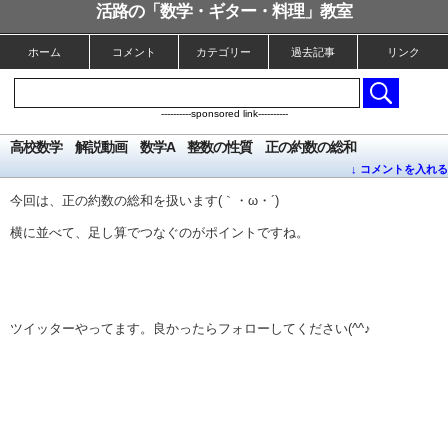
活路の「数学・ギター・料理」教室
ホーム
コメント
カテゴリー
過去記事
リンク
----------sponsored link----------
高校数学 解説動画 数学A 整数の性質 正の約数の総和
↓ コメントを入れる
今回は、正の約数の総和を扱います(｀・ω・´)
横に並べて、足し算でつなぐのがポイントですね。
ツイッターやってます。良かったらフォローしてください(^^♪