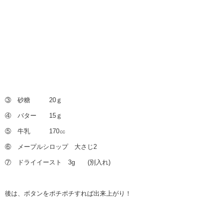
③ 砂糖 20ｇ
④ バター 15ｇ
⑤ 牛乳 170㏄
⑥ メープルシロップ 大さじ2
⑦ ドライイースト 3g (別入れ)
後は、ボタンをポチポチすれば出来上がり！