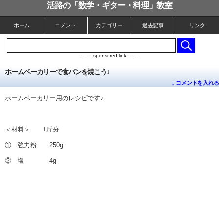
活路の「数学・ギター・料理」教室
ホーム
コメント
カテゴリー
過去記事
リンク
----------sponsored link----------
ホームベーカリーで食パンを焼こう♪
↓ コメントを入れる
ホームベーカリー用のレシピです♪
＜材料＞ 1斤分
① 強力粉 250g
② 塩 4g