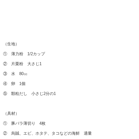
（生地）
① 薄力粉 1/2カップ
② 片栗粉 大さじ1
③ 水 80㏄
④ 卵 1個
⑤ 顆粒だし 小さじ2分の1
（具材）
① 豚バラ薄切り 4枚
② 烏賊、エビ、ホタテ、タコなどの海鮮 適量