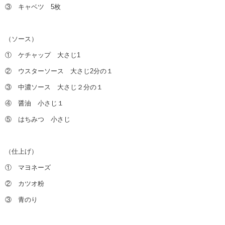
③ キャベツ 5枚
（ソース）
① ケチャップ 大さじ1
② ウスターソース 大さじ2分の１
③ 中濃ソース 大さじ２分の１
④ 醤油 小さじ１
⑤ はちみつ 小さじ
（仕上げ）
① マヨネーズ
② カツオ粉
③ 青のり