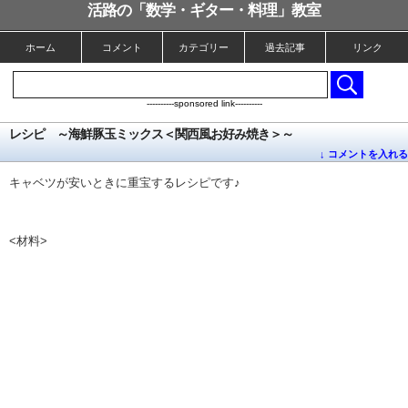
活路の「数学・ギター・料理」教室
ホーム
コメント
カテゴリー
過去記事
リンク
----------sponsored link----------
レシピ ～海鮮豚玉ミックス＜関西風お好み焼き＞～
↓ コメントを入れる
キャベツが安いときに重宝するレシピです♪
<材料>