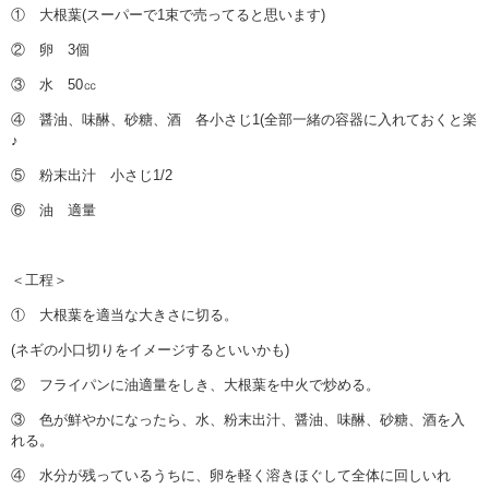
① 大根葉(スーパーで1束で売ってると思います)
② 卵 3個
③ 水 50㏄
④ 醤油、味醂、砂糖、酒 各小さじ1(全部一緒の容器に入れておくと楽
♪
⑤ 粉末出汁 小さじ1/2
⑥ 油 適量
＜工程＞
① 大根葉を適当な大きさに切る。
(ネギの小口切りをイメージするといいかも)
② フライパンに油適量をしき、大根葉を中火で炒める。
③ 色が鮮やかになったら、水、粉末出汁、醤油、味醂、砂糖、酒を入
れる。
④ 水分が残っているうちに、卵を軽く溶きほぐして全体に回しいれ