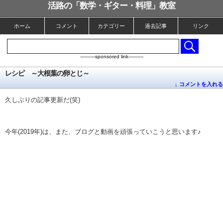
活路の「数学・ギター・料理」教室
ホーム
コメント
カテゴリー
過去記事
リンク
----------sponsored link----------
レシピ ～大根葉の卵とじ～
↓ コメントを入れる
久しぶりの記事更新だ(笑)
今年(2019年)は、また、ブログと動画を頑張っていこうと思います♪