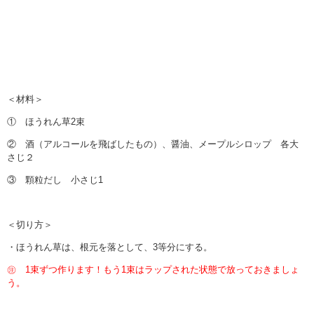
＜材料＞
① ほうれん草2束
② 酒（アルコールを飛ばしたもの）、醤油、メープルシロップ 各大
さじ２
③ 顆粒だし 小さじ1
＜切り方＞
・ほうれん草は、根元を落として、3等分にする。
㊟ 1束ずつ作ります！もう1束はラップされた状態で放っておきましょ
う。