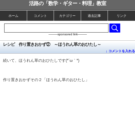
活路の「数学・ギター・料理」教室
ホーム
コメント
カテゴリー
過去記事
リンク
----------sponsored link----------
レシピ 作り置きおかず② ～ほうれん草のおひたし～
↓ コメントを入れる
続いて、ほうれん草のおひたしです(*´ω｀*)
作り置きおかずその２「ほうれん草のおひたし」