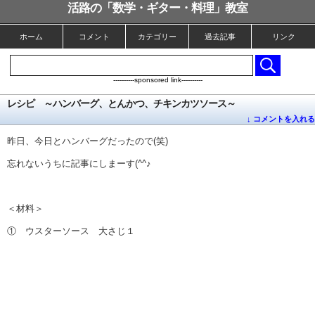
活路の「数学・ギター・料理」教室
ホーム
コメント
カテゴリー
過去記事
リンク
----------sponsored link----------
レシピ ～ハンバーグ、とんかつ、チキンカツソース～
↓ コメントを入れる
昨日、今日とハンバーグだったので(笑)
忘れないうちに記事にしまーす(^^♪
＜材料＞
① ウスターソース 大さじ１