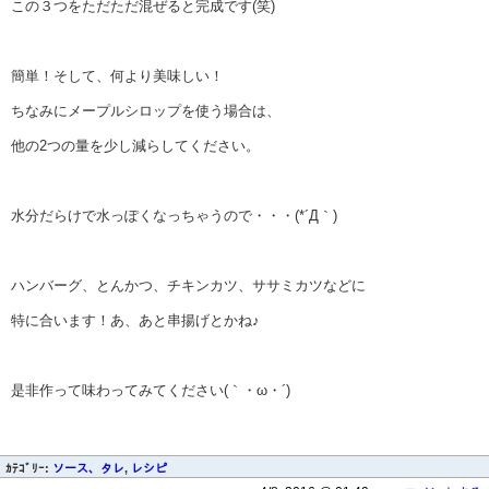
この３つをただただ混ぜると完成です(笑)
簡単！そして、何より美味しい！
ちなみにメープルシロップを使う場合は、
他の2つの量を少し減らしてください。
水分だらけで水っぽくなっちゃうので・・・(*´Д｀)
ハンバーグ、とんかつ、チキンカツ、ササミカツなどに
特に合います！あ、あと串揚げとかね♪
是非作って味わってみてください(｀・ω・´)
ｶﾃｺﾞﾘｰ:
ソース、タレ
,
レシピ